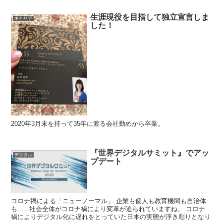
生涯現役を目指して独立宣言しま
キャリア
した！
2020年3月末を持って35年に渡る会社勤めから卒業。
『世界デジタルサミット』でアッ
デジタル
プデート
コロナ禍による「ニューノーマル」 企業も個人も教育機関も自治体
も......社会全体がコロナ禍により変革が迫られていますね。 コロナ
禍によりデジタル化に遅れをとっていた日本の実態が浮き彫りとなり