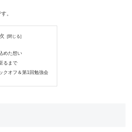
です。
次
に込めた想い
に至るまで
キックオフ＆第1回勉強会