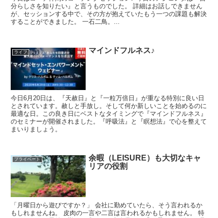
分らしさを知りたい』と言うものでした。 詳細はお話しできません
が、セッションする中で、その方が抱えていたもう一つの課題も解決
することができました。 一石二鳥。...
マインドフルネス♪
ライフ
今日6月20日は、『天赦日』と『一粒万倍日』が重なる特別に良い日
とされています。赦しと手放し。そして何か新しいことを始めるのに
最適な日。この良き日にベストなタイミングで『マインドフルネス』
のセミナーが開催されました。『呼吸法』と『瞑想法』で心を整えて
まいりましょう。
余暇（LEISURE）も大切なキャ
プライベート
リアの役割
「月曜日から遊びですか？」 会社に勤めていたら、そう言われるか
もしれませんね。 皮肉の一言や二言は言われるかもしれません。 特