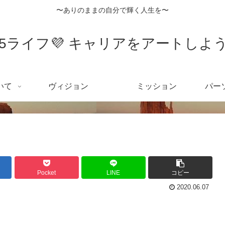
〜ありのままの自分で輝く人生を〜
55ライフ💜 キャリアをアートしよう
いて
ヴィジョン
ミッション
パー
Pocket
LINE
コピー
2020.06.07